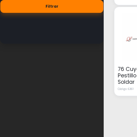
76 Cuy
Pestill
Soldar
Código: 6361