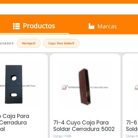
Productos
Marcas
PLICADOS
Herrajes
X
Cajas Para Soldar
X
o Caja Para
 Cerradura
71-4 Cuyo Caja Para
71-6
al
Soldar Cerradura 5002
Sold
Código: 11698
Código: 