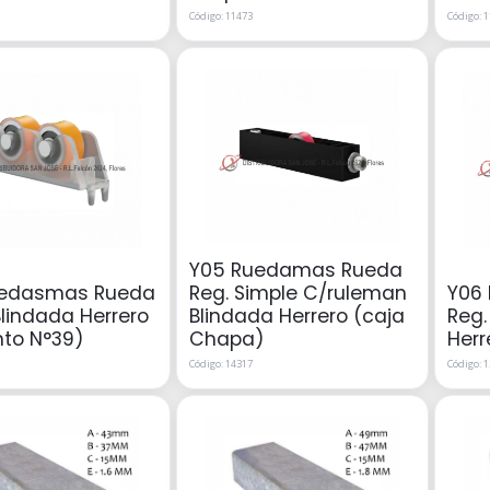
Código: 11473
Código: 
Y05 Ruedamas Rueda
uedasmas Rueda
Reg. Simple C/ruleman
Y06
Blindada Herrero
Blindada Herrero (caja
Reg.
nto N°39)
Chapa)
Herr
Código: 14317
Código: 