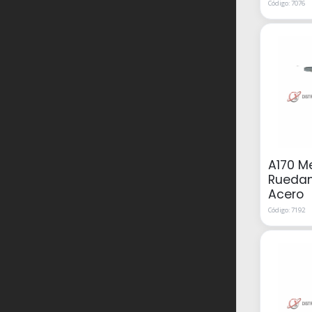
Código: 7076
A170 M
Ruedam
Acero
Código: 7192