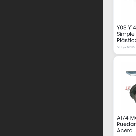
Y08 Y1
Simple 
Plástic
Código: 16076
A174 M
Ruedam
Acero