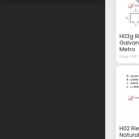
H03g Ri
Galvan
Metro
Código: 17097
H02 Rie
Natural