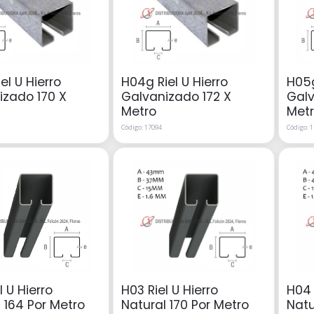
el U Hierro
H04g Riel U Hierro
H05g
izado 170 X
Galvanizado 172 X
Galv
Metro
Met
Código: 17094
Código: 
l U Hierro
H03 Riel U Hierro
H04 
 164 Por Metro
Natural 170 Por Metro
Natu