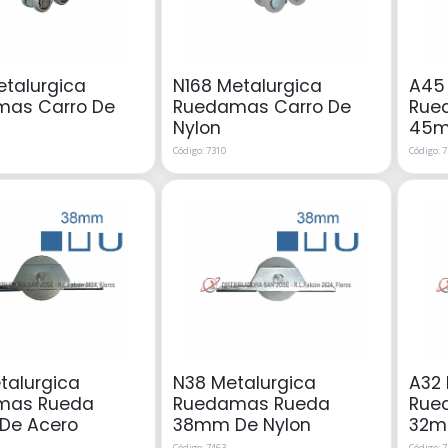
etalurgica
N168 Metalurgica
A45 
as Carro De
Ruedamas Carro De
Rue
Nylon
45m
Código: 7310
Código: 
talurgica
N38 Metalurgica
A32 
mas Rueda
Ruedamas Rueda
Rue
De Acero
38mm De Nylon
32m
Código: 7463
Código: 