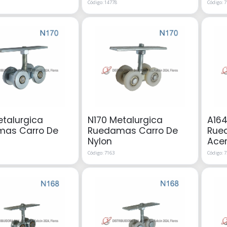
Código: 14778
Código: 
etalurgica
N170 Metalurgica
A164
as Carro De
Ruedamas Carro De
Rue
Nylon
Ace
Código: 7163
Código: 