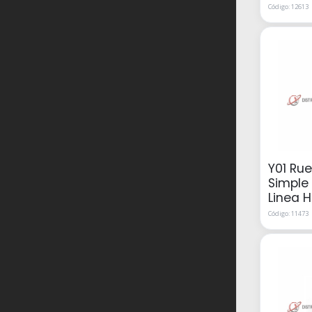
Código: 12613
Y01 Ru
Simple
Linea 
Código: 11473