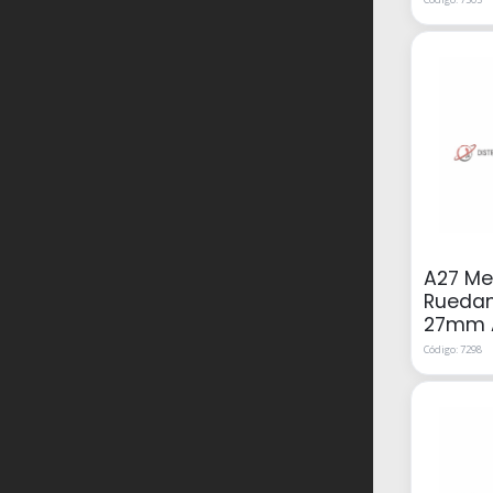
A27 Me
Rueda
27mm 
Código: 7298