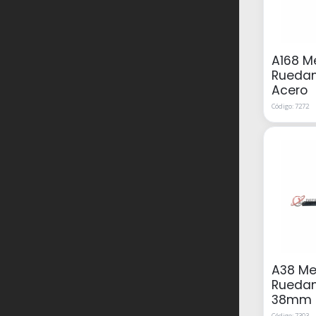
A168 M
Ruedam
Acero
Código: 7272
A38 Me
Rueda
38mm 
Código: 7303