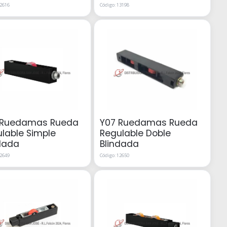
12616
Código: 13198
 Ruedamas Rueda
Y07 Ruedamas Rueda
lable Simple
Regulable Doble
dada
Blindada
12649
Código: 12650