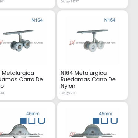
7164
Código: 14777
 Metalurgica
N164 Metalurgica
damas Carro De
Ruedamas Carro De
ro
Nylon
7281
Código: 7311