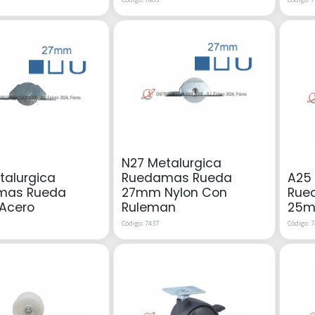
N27 Metalurgica
talurgica
Ruedamas Rueda
A25 
mas Rueda
27mm Nylon Con
Rue
Acero
Ruleman
25m
Código: 7437
Código: 