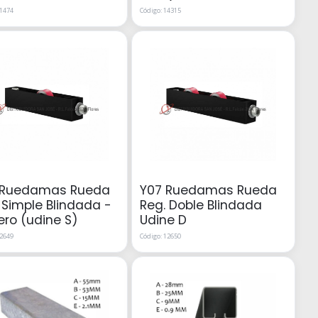
11474
Código: 14315
 Ruedamas Rueda
Y07 Ruedamas Rueda
 Simple Blindada -
Reg. Doble Blindada
ero (udine S)
Udine D
12649
Código: 12650