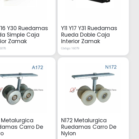
Y16 Y30 Ruedamas
Y11 Y17 Y31 Ruedamas
da Simple Caja
Rueda Doble Caja
rior Zamak
Interior Zamak
16078
Código: 16079
 Metalurgica
N172 Metalurgica
damas Carro De
Ruedamas Carro De
ro
Nylon