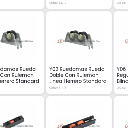
Código: 12615
Código: 
edamas Rueda
Y02 Ruedamas Rueda
Y06
 Con Ruleman
Doble Con Ruleman
Regu
Herrero Standard
Linea Herrero Standard
Blin
Código: 11474
Código: 