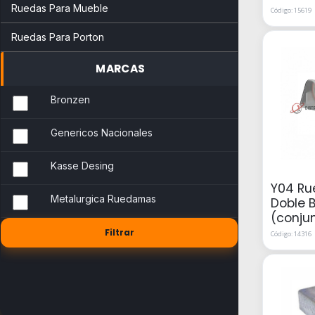
Ruedas Para Mueble
Código: 15619
Ruedas Para Porton
MARCAS
Bronzen
Genericos Nacionales
Kasse Desing
Y04 R
Metalurgica Ruedamas
Doble 
(conju
Código: 14316