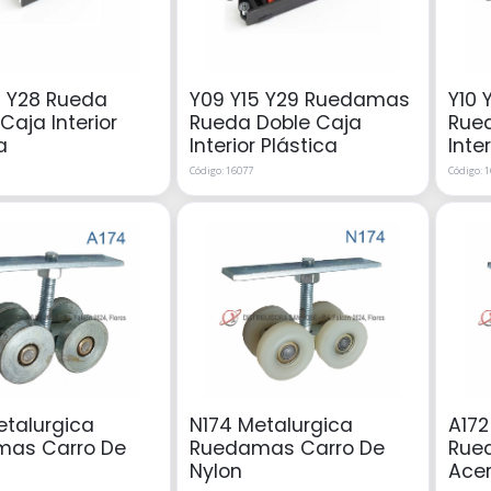
4 Y28 Rueda
Y09 Y15 Y29 Ruedamas
Y10 
Caja Interior
Rueda Doble Caja
Rue
a
Interior Plástica
Inte
Código: 16077
Código: 
etalurgica
N174 Metalurgica
A172
as Carro De
Ruedamas Carro De
Rue
Nylon
Ace