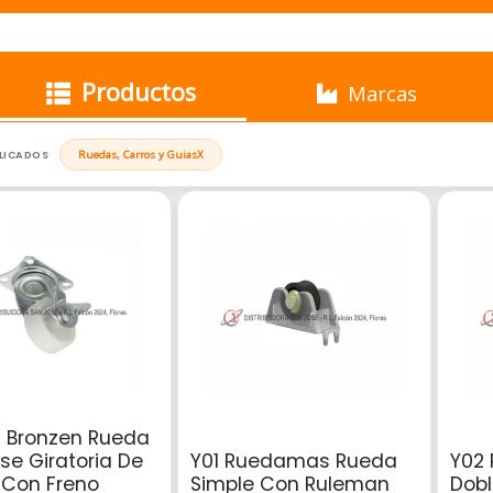
Productos
Marcas
PLICADOS
Ruedas, Carros y Guias
X
 Bronzen Rueda
se Giratoria De
Y01 Ruedamas Rueda
Y02
Con Freno
Simple Con Ruleman
Dob