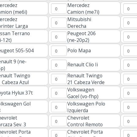
ercedez
Mercedez
amion (me6i)
Camion (me7i)
ercedez
Mitsubishi
rinter Larga
Derecha
(mit.8dp)
issan Terrano
Peugeot 206
i-12t)
(ne-20p2)
eugeot 505-504
Polo Mapa
nault 9 (ne-
Renault Clio Ii
5p)
enault Twingo
Renault Twingo
 Cabeza Azul
21 Cabeza Verde
Volkswagen
yota Hylux 37t
Gacel (vo-fhp)
olkswagen Gol
Volkswagen Polo
8
Izquierda
evrolet
Chevrolet
rcaza Sev. 3
Control Remoto
otones Spark
4 Botones
evrolet Porta
Chevrolet Porta