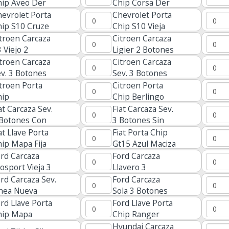
ueva
hip Aveo Der
Chip Corsa Der
w05
evrolet Porta
Chevrolet Porta
ip S10 Cruze
Chip S10 Vieja
ueva Hu1
Dentada
troen Carcaza
Citroen Carcaza
 Viejo 2
Ligier 2 Botones
otones
troen Carcaza
Citroen Carcaza
v. 3 Botones
Sev. 3 Botones
to Con Pila
Auto Sin Pila
troen Porta
Citroen Porta
hip
Chip Berlingo
at Carcaza Sev.
Fiat Carcaza Sev.
 Botones Con
3 Botones Sin
la
Pila
at Llave Porta
Fiat Porta Chip
ip Mapa Fija
Gt15 Azul Maciza
sa
rd Carcaza
Ford Carcaza
osport Vieja 3
Llavero 3
otones
Botones Fiesta
rd Carcaza Sev.
Ford Carcaza
inea Nueva
Sola 3 Botones
Hu101 Fiesta
rd Llave Porta
Ford Llave Porta
hip Mapa
Chip Ranger
Hyundai Carcaza