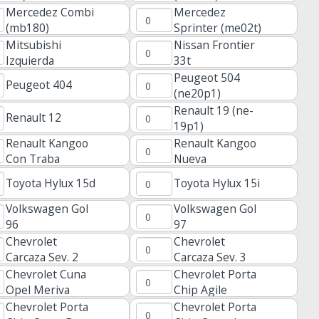
Mercedez Combi
Mercedez
(mb180)
Sprinter (me02t)
Mitsubishi
Nissan Frontier
Izquierda
33t
(mit.8ip)
Peugeot 504
Peugeot 404
(ne20p1)
Renault 19 (ne-
Renault 12
19p1)
Renault Kangoo
Renault Kangoo
Con Traba
Nueva
Toyota Hylux 15d
Toyota Hylux 15i
Volkswagen Gol
Volkswagen Gol
96
97
Chevrolet
Chevrolet
Carcaza Sev. 2
Carcaza Sev. 3
Botones S10
Botones Cruze
Chevrolet Cuna
Chevrolet Porta
Hu100
Hu100
Opel Meriva
Chip Agile
Ym28
Hu100
Chevrolet Porta
Chevrolet Porta