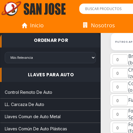
Inicio
Nosotros
ORDENAR POR
FILTROS A
B
(
C
LLAVES PARA AUTO
Iz
C
(o
Control Remoto De Auto
Fi
LL. Carcaza De Auto
Fo
Llaves Comun de Auto Metal
Sp
F
Llaves Común De Auto Plásticas
(f