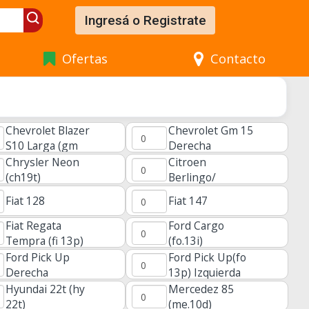
Ingresá o Registrate
Ofertas
Contacto
Chevrolet Blazer
Chevrolet Gm 15
S10 Larga (gm
Derecha
18l)
Chrysler Neon
Citroen
(ch19t)
Berlingo/
Peugeot Partner
Fiat 128
Fiat 147
Cruz
Fiat Regata
Ford Cargo
Tempra (fi 13p)
(fo.13i)
Ford Pick Up
Ford Pick Up(fo
Derecha
13p) Izquierda
Hyundai 22t (hy
Mercedez 85
22t)
(me.10d)