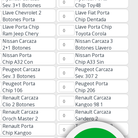
Sev. 3+1 Botones
Chip Toy48
Toy48
Llave Chevrolet 2
Llave Fiat Porta
Botones Porta
Chip Dentada
Chip 2 Botones
Dos Botones
Llave Porta Chip
Llave Porta Chip
Desarmable Pst
Ram Jeep Chery
Toyota Corola
3 Botones
Nissan Carcaza
Nissan Carcaza 3
2+1 Botones
Botones Llavero
Nissan Porta
Nissan Porta
Chip A32 Con
Chip A33 Sin
Tope
Tope
Peugeot Carcaza
Peugeot Carcaza
Sev. 3 Botones
Sev. 307 2
Luz Con Pila
Botones Con Pila
Peugeot Porta
Peugeot Porta
Chip 106
Chip 206
Redonda
Renault Carcaza
Renault Carcaza
Clio 2 Botones
Kangoo 98 1
Con Inserto
Boton Con Pila
Renault Carcaza
Renault Carcaza
Oroch Master 2
Sandero 2
Botones Vac102
Botones Con
Renault Porta
Toyota Carcaza 3
Inserto
Chip Kangoo
Botones Va2 307