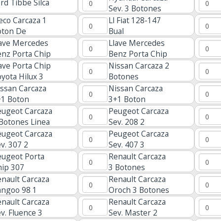
rd Tibbe Silca
Sev. 3 Botones
Tucson Toy40
eco Carcaza 1
Ll Fiat 128-147
oton De
Bual
ostado
lave Mercedes
Llave Mercedes
nz Porta Chip
Benz Porta Chip
entada Con
Mapa
ave Porta Chip
Nissan Carcaza 2
ia
yota Hilux 3
Botones
otones
Presencia
ssan Carcaza
Nissan Carcaza
+1 Boton
3+1 Boton
avero
Presencia
eugeot Carcaza
Peugeot Carcaza
Botones Linea
Sev. 208 2
eja
Botones
eugeot Carcaza
Peugeot Carcaza
v. 307 2
Sev. 407 3
tones Sin Pila
Botones
eugeot Porta
Renault Carcaza
hip 307
3 Botones
nault Carcaza
Renault Carcaza
angoo 98 1
Oroch 3 Botones
ton Con Pila
Vac102
nault Carcaza
Renault Carcaza
v. Fluence 3
Sev. Master 2