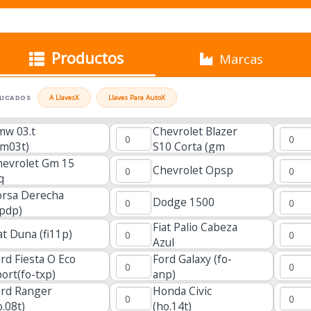
Productos
Marcas
PLICADOS
A Llaves
X
Llaves Para Auto
X
mw 03.t
Chevrolet Blazer
bm03t)
S10 Corta (gm
18c)
hevrolet Gm 15
Chevrolet Opsp
q
orsa Derecha
Dodge 1500
pdp)
Fiat Palio Cabeza
at Duna (fi11p)
Azul
rd Fiesta O Eco
Ford Galaxy (fo-
ort(fo-txp)
anp)
ord Ranger
Honda Civic
o.08t)
(ho.14t)