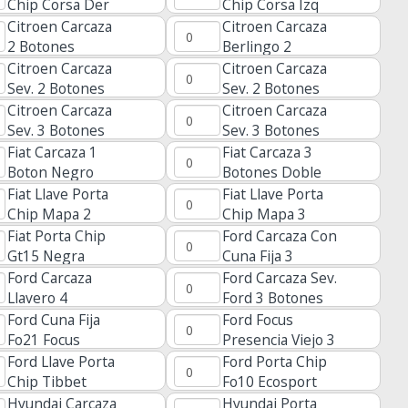
Chip Corsa Der
Chip Corsa Izq
Fun Ym28
Hu4
Citroen Carcaza
Citroen Carcaza
2 Botones
Berlingo 2
Botones
Citroen Carcaza
Citroen Carcaza
Sev. 2 Botones
Sev. 2 Botones
Con Pila Va2
Sin Pila Va2
Citroen Carcaza
Citroen Carcaza
Sev. 3 Botones
Sev. 3 Botones
Ds3
Luz Sin Pila
Fiat Carcaza 1
Fiat Carcaza 3
Boton Negro
Botones Doble
Sip
Fiat Llave Porta
Fiat Llave Porta
Chip Mapa 2
Chip Mapa 3
Botones
Botones Tipo
Fiat Porta Chip
Ford Carcaza Con
Desarmable
Navaja
Gt15 Negra
Cuna Fija 3
Destion
Botones Hu101
Ford Carcaza
Ford Carcaza Sev.
Llavero 4
Ford 3 Botones
Botones Fiesta
Ford Cuna Fija
Ford Focus
Fo21 Focus
Presencia Viejo 3
Mondeo
Botones
Ford Llave Porta
Ford Porta Chip
Chip Tibbet
Fo10 Ecosport
Fiesta
Hyundai Carcaza
Hyundai Porta