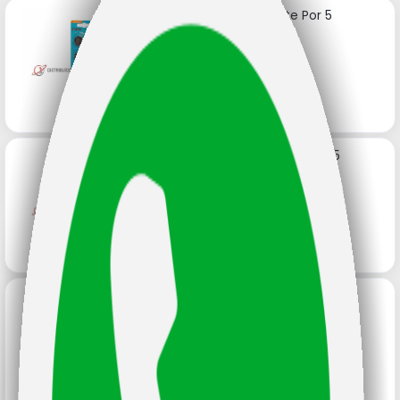
Pila 1620 Vinnic Bliste Por 5
Unidades
Código: 16040
Pila 2025 Vinnic Blister Por 5
Unidades
Código: 15223
Pila 2032 Vinnic Blister Por 5
Unidades
Código: 15225