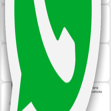
Pila A27 Vinnic Blister Por 5
Unidades
Código: 16039
Pilas A23 Vinnic En Blister Por 5
Unidades Alcalina
Código: 14062
Pulsador Frecuencia 433 Para
Modulo De Apertura A Distancia
Código: 16249