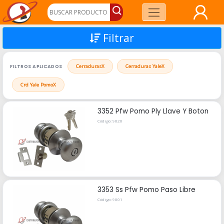
Filtrar
FILTROS APLICADOS
Cerraduras
X
Cerraduras Yale
X
Crd Yale Pomo
X
3352 Pfw Pomo Ply Llave Y Boton
Código: 9020
3353 Ss Pfw Pomo Paso Libre
Código: 9001