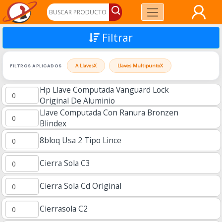
Filtrar
FILTROS APLICADOS
A Llaves
X
Llaves Multipunto
X
Hp Llave Computada Vanguard Lock
Original De Aluminio
Llave Computada Con Ranura Bronzen
Blindex
8bloq Usa 2 Tipo Lince
Cierra Sola C3
Cierra Sola Cd Original
Cierrasola C2